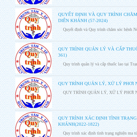
QUYẾT ĐỊNH VÀ QUY TRÌNH CHĂM
DIÊN KHÁNH (57-2024)
Quyết định và Quy trình chăm sóc bệnh Nộ
QUY TRÌNH QUẢN LÝ VÀ CẤP THUỐC
361)
Quy trình quản lý và cấp thuốc lao tại Trạm
QUY TRÌNH QUẢN LÝ, XỬ LÝ PHƠI N
QUY TRÌNH QUẢN LÝ, XỬ LÝ PHƠI NH
QUY TRÌNH XÁC ĐỊNH TÌNH TRẠNG
KHÁNH(2022-1822)
Quy trình xác định tình trạng nghiện ma t