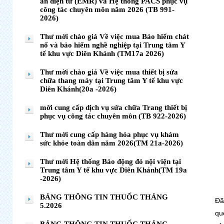
án điện tử (EMR) và Hệ thống PACS phục vụ
công tác chuyên môn năm 2026 (TB 991-
2026)
Thư mời chào giá Về việc mua Bảo hiểm chát
nổ và bảo hiểm nghề nghiệp tại Trung tâm Y
tế khu vực Diên Khánh (TM17a 2026)
Thư mời chào giá Về việc mua thiết bị sửa
chữa thang máy tại Trung tâm Y tế khu vực
Diên Khánh(20a -2026)
mời cung cấp dịch vụ sửa chữa Trang thiết bị
phục vụ công tác chuyên môn (TB 922-2026)
Thư mời cung cấp hàng hóa phục vụ khám
sức khỏe toàn dân năm 2026(TM 21a-2026)
Thư mời Hệ thống Báo động đỏ nội viện tại
Trung tâm Y tế khu vực Diên Khánh(TM 19a
-2026)
BẢNG THÔNG TIN THUỐC THÁNG
Đã
5.2026
qu