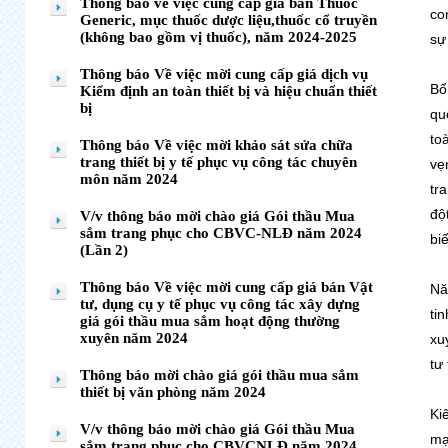
Thông báo về việc cung cáp giá bán Thuốc
co
Generic, mục thuốc dược liệu,thuốc cổ truyền
(không bao gồm vị thuốc), năm 2024-2025
sự
Thông báo Về việc mời cung cấp giá dịch vụ
Bố
Kiểm định an toàn thiết bị và hiệu chuẩn thiết
bị
qu
to
Thông báo Về việc mời khảo sát sửa chữa
trang thiết bị y tế phục vụ công tác chuyên
vẹ
môn năm 2024
tr
độ
V/v thông báo mời chào giá Gói thầu Mua
sắm trang phục cho CBVC-NLĐ năm 2024
bi
(Lần 2)
Thông báo Về việc mời cung cấp giá bán Vật
Nă
tư, dụng cụ y tế phục vụ công tác xây dựng
ti
giá gói thầu mua sắm hoạt động thường
xuyên năm 2024
xu
tư
Thông báo mời chào giá gói thầu mua sắm
thiết bị văn phòng năm 2024
Ki
V/v thông báo mời chào giá Gói thầu Mua
mạ
sắm trang phục cho CBVCNLĐ năm 2024