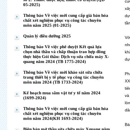
cư
05-2025)
xâ
Thông báo Về việc mời cung cấp giá bán hóa
dự
chất xét nghiệm phục vụ công tác chuyên
tầ
môn năm 2025 (01-2025)
Quản lý điều dưỡng 2025
Vớ
nh
Thông báo Về việc phê duyệt Kết quả lựa
chọn nhà thầu và chấp thuận trao hợp đồng
kh
thực hiện Gói thầu: Dịch vụ sửa chữa máy X-
dự
quang năm 2024 (TB 1775-2024)
Thông báo Về việc mời khảo sát sửa chữa
Ph
trang thiết bị y tế phục vụ công tác chuyên
XX
môn năm 2024 (TB 1733-2024)
ti
Kế hoạch mua sắm vật tư y tế năm 2024
và
(1699-2024)
lò
Thông báo Về việc mời cung cấp giá bán hóa
dâ
chất xét nghiệm phục vụ công tác chuyên
môn năm 2024(KH 1693-2024)
Bá
Biên bản mở thầu sửa chữa máy Xquang năm