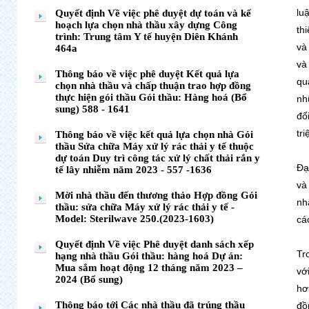
lu
Quyết định Về việc phê duyệt dự toán và kế
hoạch lựa chọn nhà thầu xây dựng Công
th
trình: Trung tâm Y tế huyện Diên Khánh
và
464a
và
Thông báo về việc phê duyệt Kết quả lựa
qu
chọn nhà thầu và chấp thuận trao hợp đồng
thực hiện gói thầu Gói thầu: Hàng hoá (Bổ
nh
sung) 588 - 1641
đổ
tri
Thông báo về việc kết quả lựa chọn nhà Gói
thầu Sửa chữa Máy xử lý rác thải y tế thuộc
dự toán Duy trì công tác xử lý chất thải rắn y
Đạ
tế lây nhiễm năm 2023 - 557 -1636
và
Mời nhà thầu đến thương thảo Hợp đồng Gói
nh
thầu: sửa chữa Máy xử lý rác thải y tế -
Model: Sterilwave 250.(2023-1603)
cá
Quyết định Về việc Phê duyệt danh sách xếp
Tr
hạng nhà thầu Gói thầu: hàng hoá Dự án:
Mua sắm hoạt động 12 tháng năm 2023 –
vớ
2024 (Bổ sung)
hơ
Thông báo tới Các nhà thầu đã trúng thầu
đồ