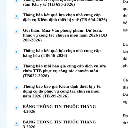
Dự
sắm Khí y tế (TB 695-2026)
qu
Thông báo kết quả lựa chọn nhà cung cấp
th
dịch vụ Kiểm định thiết bị y tế (TB 694-2026)
bộ
sứ
Gói thầu: Mua Văn phòng phẩm. Dự toán:
Phục vụ công tác chuyên môn năm 2026 (QD
200-2026)
Bá
Thông báo kết quả lựa chọn nhà cung cấp
ki
hàng hóa (TB646-2026)
đá
ph
Thông báo mời báo giá cung cấp dịch vụ sửa
chữa TTB phục vụ công tác chuyên môn
(TB622-2026)
Cá
Thông báo báo giá Kiểm định thiết bị y tế,
th
dụng cụ đo phục vụ công tác chuyên môn
Đả
năm 2026 (TB599-2026)
ng
BẢNG THÔNG TIN THUỐC THÁNG
4.2026
Đạ
BẢNG THÔNG TIN THUỐC THÁNG
đư
3.2026