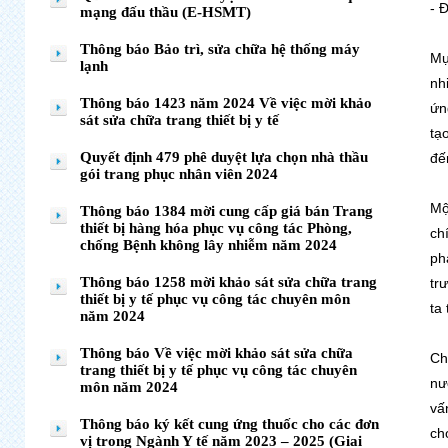
- 
mạng đấu thầu (E-HSMT)
Thông báo Bảo trì, sửa chữa hệ thống máy
Mụ
lạnh
nh
Thông báo 1423 năm 2024 Về việc mời khảo
ứn
sát sửa chữa trang thiết bị y tế
tạ
Quyết định 479 phê duyệt lựa chọn nhà thầu
đế
gói trang phục nhân viên 2024
Mộ
Thông báo 1384 mời cung cấp giá bán Trang
thiết bị hàng hóa phục vụ công tác Phòng,
ch
chống Bệnh không lây nhiễm năm 2024
ph
Thông báo 1258 mời khảo sát sửa chữa trang
tr
thiết bị y tế phục vụ công tác chuyên môn
ta
năm 2024
Thông báo Về việc mời khảo sát sửa chữa
Ch
trang thiết bị y tế phục vụ công tác chuyên
nư
môn năm 2024
vấ
Thông báo ký kết cung ứng thuốc cho các đơn
ch
vị trong Ngành Y tế năm 2023 – 2025 (Giai