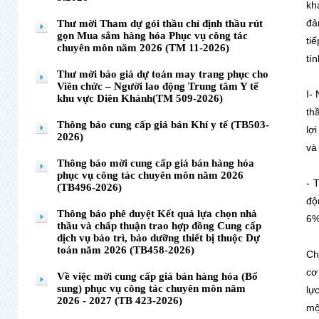
kh
đả
Thư mời Tham dự gói thầu chỉ định thầu rút
gọn Mua sắm hàng hóa Phục vụ công tác
ti
chuyên môn năm 2026 (TM 11-2026)
tí
Thư mời báo giá dự toán may trang phục cho
Viên chức – Người lao động Trung tâm Y tế
I-
khu vực Diên Khánh(TM 509-2026)
th
Thông báo cung cấp giá bán Khí y tế (TB503-
lợ
2026)
và
Thông báo mời cung cấp giá bán hàng hóa
phục vụ công tác chuyên môn năm 2026
- 
(TB496-2026)
độ
Thông báo phê duyệt Kết quả lựa chọn nhà
6%
thầu và chấp thuận trao hợp đồng Cung cấp
dịch vụ bảo trì, bảo dưỡng thiết bị thuộc Dự
toán năm 2026 (TB458-2026)
Ch
cơ
Về việc mời cung cấp giá bán hàng hóa (Bổ
sung) phục vụ công tác chuyên môn năm
lự
2026 - 2027 (TB 423-2026)
mộ