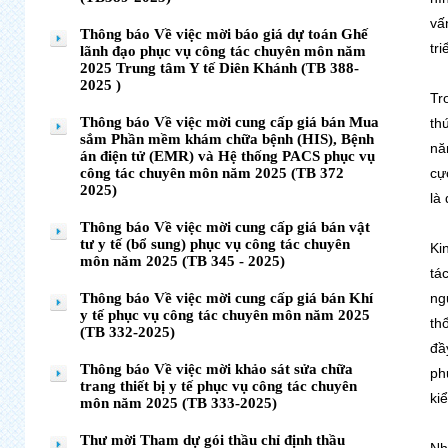
vấ
Thông báo Về việc mời báo giá dự toán Ghế
tr
lãnh đạo phục vụ công tác chuyên môn năm
2025 Trung tâm Y tế Diên Khánh (TB 388-
2025 )
Tr
Thông báo Về việc mời cung cấp giá bán Mua
th
sắm Phần mềm khám chữa bệnh (HIS), Bệnh
nă
án điện tử (EMR) và Hệ thống PACS phục vụ
công tác chuyên môn năm 2025 (TB 372
cự
2025)
là
Thông báo Về việc mời cung cấp giá bán vật
tư y tế (bổ sung) phục vụ công tác chuyên
Ki
môn năm 2025 (TB 345 - 2025)
tá
Thông báo Về việc mời cung cấp giá bán Khí
ng
y tế phục vụ công tác chuyên môn năm 2025
th
(TB 332-2025)
đầ
Thông báo Về việc mời khảo sát sửa chữa
ph
trang thiết bị y tế phục vụ công tác chuyên
ki
môn năm 2025 (TB 333-2025)
Thư mời Tham dự gói thầu chỉ định thầu