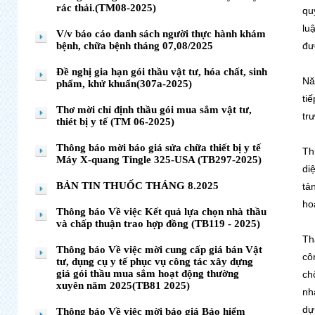
rác thải.(TM08-2025)
qu
lu
V/v báo cáo danh sách người thực hành khám
bệnh, chữa bệnh tháng 07,08/2025
đư
Đề nghị gia hạn gói thầu vật tư, hóa chất, sinh
Nă
phẩm, khử khuẩn(307a-2025)
ti
Thơ mời chỉ định thầu gói mua sắm vật tư,
tr
thiét bị y tế (TM 06-2025)
Thông báo mời báo giá sửa chữa thiết bị y tế
Th
Máy X-quang Tingle 325-USA (TB297-2025)
di
BẢN TIN THUỐC THÁNG 8.2025
tả
ho
Thông báo Về việc Kết quả lựa chọn nhà thầu
và chấp thuận trao hợp đồng (TB119 - 2025)
Th
Thông báo Về việc mời cung cấp giá bán Vật
cô
tư, dụng cụ y tế phục vụ công tác xây dựng
giá gói thầu mua sắm hoạt động thường
ch
xuyên năm 2025(TB81 2025)
nh
dự
Thông báo Về việc mời báo giá Bảo hiểm