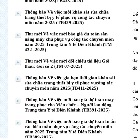
môn năm 2025(TB438-2025)
Thông báo Về việc mời khảo sát sửa chữa
Để
trang thiết bị y tế phục vụ công tác chuyên
Đả
môn năm 2025 (TB439 2025)
củ
Thư mời Về việc mời báo giá dự toán sàn
ng
nâng máy chủ phục vụ công tác chuyên môn
năm 2025 Trung tâm Y tế Diên Khánh (TM
432 -2025)
Nh
đạ
Thư mời Về việc mời đối chiếu tài liệu Gói
thầu: Gói số 2 (TM 07-2025)
độ
Thông báo Về việc gia hạn thời gian khảo sát
sửa chữa trang thiết bị y tế phục vụcông tác
II
chuyên môn năm 2025(TB411-2025)
cả
Co
Thông báo Về việc mời báo giá dự toán may
trang phục cho Viên chức – Người lao động
ch
Trung tâm Y tế Diên Khánh (TB391-2025)
th
Thông báo Về việc mời báo giá dự toán In ấn
Cá
các biểu mẫu phục vụ công tác chuyên môn
Ch
năm 2025 Trung tâm Y tế Diên Khánh
(TB389-2025)
hì