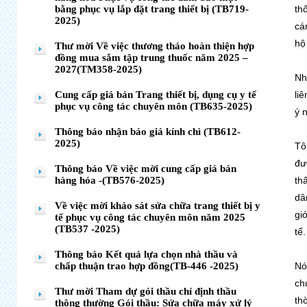
bằng phục vụ lắp đặt trang thiết bị (TB719-
th
2025)
cá
hộ
Thư mời Về việc thương thảo hoàn thiện hợp
đồng mua sắm tập trung thuốc năm 2025 –
2027(TM358-2025)
Nh
Cung cấp giá bán Trang thiết bị, dụng cụ y tế
li
phục vụ công tác chuyên môn (TB635-2025)
ý 
Thông báo nhận báo giá kính chì (TB612-
2025)
Tô
đư
Thông báo Về việc mời cung cấp giá bán
hàng hóa -(TB576-2025)
th
dâ
Về việc mời khảo sát sửa chữa trang thiết bị y
gi
tế phục vụ công tác chuyên môn năm 2025
(TB537 -2025)
tế.
Thông báo Kết quả lựa chọn nhà thầu và
chấp thuận trao hợp đồng(TB-446 -2025)
Nó
ch
Thư mời Tham dự gói thầu chỉ định thầu
th
thông thường Gói thầu: Sửa chữa máy xử lý