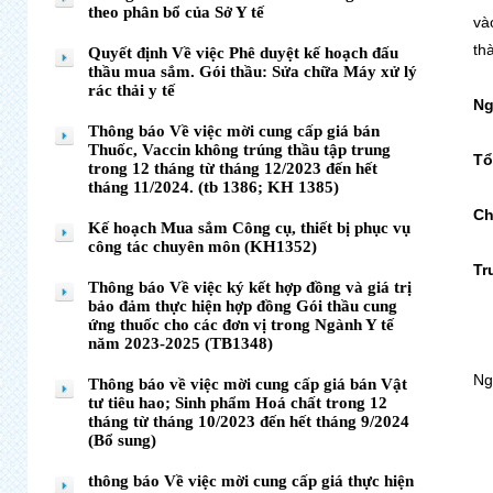
theo phân bổ của Sở Y tế
và
th
Quyết định Về việc Phê duyệt kế hoạch đấu
thầu mua sắm. Gói thầu: Sửa chữa Máy xử lý
rác thải y tế
Ng
Thông báo Về việc mời cung cấp giá bán
Thuốc, Vaccin không trúng thầu tập trung
Tổ
trong 12 tháng từ tháng 12/2023 đến hết
tháng 11/2024. (tb 1386; KH 1385)
Ch
Kế hoạch Mua sắm Công cụ, thiết bị phục vụ
công tác chuyên môn (KH1352)
Tr
Thông báo Về việc ký kết hợp đồng và giá trị
bảo đảm thực hiện hợp đồng Gói thầu cung
ứng thuốc cho các đơn vị trong Ngành Y tế
năm 2023-2025 (TB1348)
Ng
Thông báo về việc mời cung cấp giá bán Vật
tư tiêu hao; Sinh phẩm Hoá chất trong 12
tháng từ tháng 10/2023 đến hết tháng 9/2024
(Bổ sung)
thông báo Về việc mời cung cấp giá thực hiện