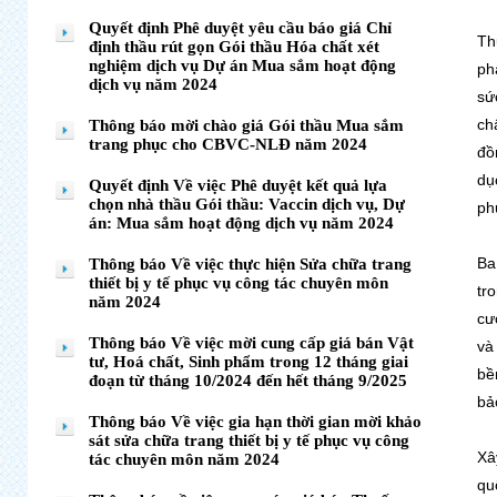
Quyết định Phê duyệt yêu cầu báo giá Chỉ
Th
định thầu rút gọn Gói thầu Hóa chất xét
nghiệm dịch vụ Dự án Mua sắm hoạt động
ph
dịch vụ năm 2024
sứ
ch
Thông báo mời chào giá Gói thầu Mua sắm
trang phục cho CBVC-NLĐ năm 2024
đồ
dụ
Quyết định Về việc Phê duyệt kết quả lựa
chọn nhà thầu Gói thầu: Vaccin dịch vụ, Dự
ph
án: Mua sắm hoạt động dịch vụ năm 2024
Ba
Thông báo Về việc thực hiện Sửa chữa trang
thiết bị y tế phục vụ công tác chuyên môn
tr
năm 2024
cư
Thông báo Về việc mời cung cấp giá bán Vật
và
tư, Hoá chất, Sinh phẩm trong 12 tháng giai
bề
đoạn từ tháng 10/2024 đến hết tháng 9/2025
bả
Thông báo Về việc gia hạn thời gian mời khảo
sát sửa chữa trang thiết bị y tế phục vụ công
Xâ
tác chuyên môn năm 2024
qu