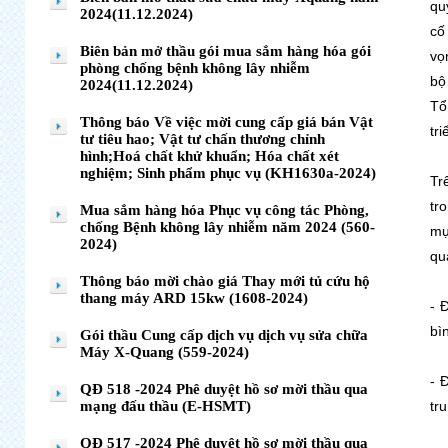
qu
2024(11.12.2024)
cố
Biên bản mở thầu gói mua sắm hàng hóa gói
vọ
phòng chống bệnh không lây nhiễm
bộ
2024(11.12.2024)
Tổ
Thông báo Về việc mời cung cấp giá bán Vật
tr
tư tiêu hao; Vật tư chấn thương chỉnh
hình;Hoá chất khử khuẩn; Hóa chất xét
nghiệm; Sinh phẩm phục vụ (KH1630a-2024)
Tr
tr
Mua sắm hàng hóa Phục vụ công tác Phòng,
chống Bệnh không lây nhiễm năm 2024 (560-
mự
2024)
qu
Thông báo mời chào giá Thay mới tủ cứu hộ
thang máy ARD 15kw (1608-2024)
- 
bì
Gói thầu Cung cấp dịch vụ dịch vụ sửa chữa
Máy X-Quang (559-2024)
- 
QĐ 518 -2024 Phê duyệt hồ sơ mời thầu qua
mạng đấu thầu (E-HSMT)
tr
QĐ 517 -2024 Phê duyệt hồ sơ mời thầu qua