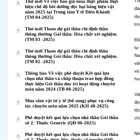
Tư
Thư mời Về việc báo giá mua thực phẩm thực
hiện chế độ bồi dưỡng độc hại bằng hiện vật
đả
năm 2025 tại Trung tâm Y tế Diên Khánh
dự
(TM 04-2025)
tr
Thư mời Tham dự gói thầu chỉ định thầu
thông thường Gói thầu: Hóa chất xét nghiệm.
(TM 03 -2025)
Độ
tự
Thư mời Tham dự gói thầu chỉ định thầu
Na
thông thường Gói thầu: Hóa chất xét nghiệm.
(TM 02 -2025)
vậ
và
Thông báo Về việc phê duyệt Kết quả lựa
chọn nhà thầu và chấp thuận trao hợp đồng
hu
thực hiện Gói thầu duy trì hoạt động chuyên
môn năm 2024 (TB 08-2025)
Vi
Mua sắm vật tư y tế (bổ sung) phục vụ công
đị
tác chuyên môn năm 2025 (KH 48-2025)
tộ
Phê duyệt kết quả lựa chọn nhà thầu Gói thầu
ch
số 2: Thuốc Generic (QĐ 06-2025)
Nh
Phê duyệt kết quả lựa chọn nhà thầu Gói thầu
số 2: Thuốc dược liệu, thuốc cổ truyền (QĐ