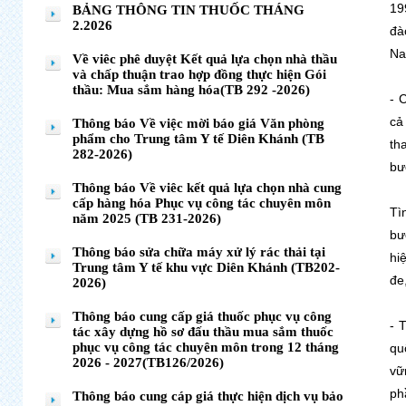
19
BẢNG THÔNG TIN THUỐC THÁNG
2.2026
đà
Na
Về viêc phê duyệt Kết quả lựa chọn nhà thầu
và chấp thuận trao hợp đồng thực hiện Gói
thầu: Mua sắm hàng hóa(TB 292 -2026)
- 
cả
Thông báo Về việc mời báo giá Văn phòng
phẩm cho Trung tâm Y tế Diên Khánh (TB
th
282-2026)
bư
Thông báo Về viêc kết quả lựa chọn nhà cung
cấp hàng hóa Phục vụ công tác chuyên môn
Tì
năm 2025 (TB 231-2026)
bư
Thông báo sửa chữa máy xử lý rác thải tại
hi
Trung tâm Y tế khu vực Diên Khánh (TB202-
đe
2026)
Thông báo cung cấp giá thuốc phục vụ công
- 
tác xây dựng hồ sơ đấu thầu mua sắm thuốc
phục vụ công tác chuyên môn trong 12 tháng
qu
2026 - 2027(TB126/2026)
vữ
ph
Thông báo cung cáp giá thực hiện dịch vụ bảo