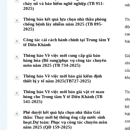
cháy nổ và bảo hiểm nghề nghiệp (TB 951-
nê
2025)
Thông báo kết quả lựa chọn nhà thầu phòng
Th
chống bệnh lây nhiễm năm 2025 (TB 895-
độ
2025)
ca
Công tác cải cách hành chính tại Trung tâm Y
hà
tế Diên Khánh
Thông báo Về việc mời cung cấp giá bán
Gi
hàng hóa (Bổ sung)phục vụ công tác chuyên
nh
môn năm 2025 (TB 734-2025)
củ
Thông báo Về việc mời báo giá kiểm định
kh
thiết bị y tế năm 2025(TB727-2025)
Thông báo Về việc mời báo giá vật rẻ mau
Th
hỏng cho Trung tâm Y tế Diên Khánh (TB
nh
541-2025)
bộ
Phê duyệt kết quả lựa chọn nhà thầu Gói
hà
thầu: Thay mới hệ thống ống cấp nước sinh
co
hoạt.Dự toán: Phục vụ công tác chuyên môn
năm 2025 (QĐ 159-2025)
gi