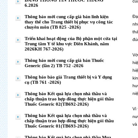
BẢNG THÔNG TIN THUỐC THÁNG
củ
6.2026
Đạ
Thông báo mời cung cấp giá bán linh kiện
thay thế cho Trang thiết bị phục vụ công tác
nh
chuyên môn (TB 825 -2026)
th
Triển khai hoạt động của Bộ phận một cửa tại
đú
Trung tâm Y tế khu vực Diên Khánh, năm
2026KH 767-2026)
Vớ
Thông báo mời cung cấp giá bán Thuốc
hi
Generic (lần 2) TB 752 -2026
hi
Thông báo báo giá Trang thiết bị và Y dụng
ki
cụ (TB 761 -2026)
hư
ni
Thông báo Kết quả lựa chọn nhà thầu và
chấp thuận trao hợp đồng thực hiện gói thầu
Thuốc Generic 02(TB692-2026)
Vì
Thông báo Kết quả lựa chọn nhà thầu và
nư
chấp thuận trao hợp đồng thực hiện gói thầu
và
Thuốc Generic 01(TB693-2026)
Thông báo Kết quả lựa chọn nhà thầu Mua