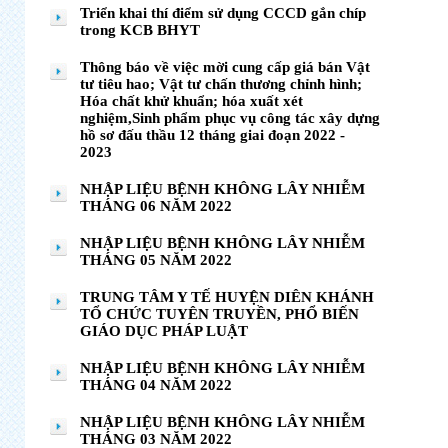
Triển khai thí điểm sử dụng CCCD gắn chíp
trong KCB BHYT
Thông báo về việc mời cung cấp giá bán Vật
tư tiêu hao; Vật tư chấn thương chỉnh hình;
Hóa chất khử khuẩn; hóa xuất xét
nghiệm,Sinh phẩm phục vụ công tác xây dựng
hồ sơ đấu thầu 12 tháng giai đoạn 2022 -
2023
NHẬP LIỆU BỆNH KHÔNG LÂY NHIỄM
THÁNG 06 NĂM 2022
NHẬP LIỆU BỆNH KHÔNG LÂY NHIỄM
THÁNG 05 NĂM 2022
TRUNG TÂM Y TẾ HUYỆN DIÊN KHÁNH
TỔ CHỨC TUYÊN TRUYỀN, PHỔ BIẾN
GIÁO DỤC PHÁP LUẬT
NHẬP LIỆU BỆNH KHÔNG LÂY NHIỄM
THÁNG 04 NĂM 2022
NHẬP LIỆU BỆNH KHÔNG LÂY NHIỄM
THÁNG 03 NĂM 2022