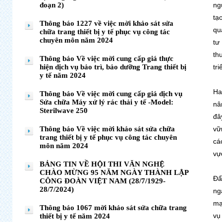
đoạn 2)
ng
tạ
Thông báo 1227 về việc mời khảo sát sửa
qu
chữa trang thiết bị y tế phục vụ công tác
chuyên môn năm 2024
tư
th
Thông báo Về việc mời cung cấp giá thực
hiện dịch vụ bảo trì, bảo dưỡng Trang thiết bị
tr
y tế năm 2024
Ha
Thông báo Về việc mời cung cấp giá dịch vụ
Sửa chữa Máy xử lý rác thải y tế -Model:
nâ
Sterilwave 250
đâ
Thông báo Về việc mời khảo sát sửa chữa
vữ
trang thiết bị y tế phục vụ công tác chuyên
cá
môn năm 2024
vự
BẢNG TIN VỀ HỘI THI VĂN NGHỆ
CHÀO MỪNG 95 NĂM NGÀY THÀNH LẬP
Đẩ
CÔNG ĐOÀN VIỆT NAM (28/7/1929-
28/7/2024)
ng
mạ
Thông báo 1067 mời khảo sát sửa chữa trang
vụ
thiết bị y tế năm 2024