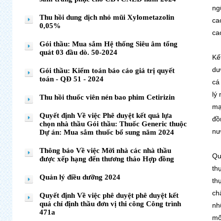
ng
Thu hồi dung dịch nhỏ mũi Xylometazolin
ca
0,05%
ca
Gói thầu: Mua sắm Hệ thống Siêu âm tổng
quát 03 đầu dò. 50-2024
Kế
dư
Gói thầu: Kiểm toán báo cáo giá trị quyết
toán - QĐ 51 - 2024
cá
lý
Thu hồi thuốc viên nén bao phim Cetirizin
mạ
Quyết định Về việc Phê duyệt kết quả lựa
đồ
chọn nhà thầu Gói thầu: Thuốc Generic thuộc
nư
Dự án: Mua sắm thuốc bổ sung năm 2024
Thông báo Về việc Mời nhà các nhà thầu
Qu
được xếp hạng đến thương thảo Hợp đồng
th
Quản lý điều dưỡng 2024
th
ch
Quyết định Về việc phê duyệt phê duyệt kết
quả chỉ định thầu đơn vị thi công Công trình
nh
471a
mố