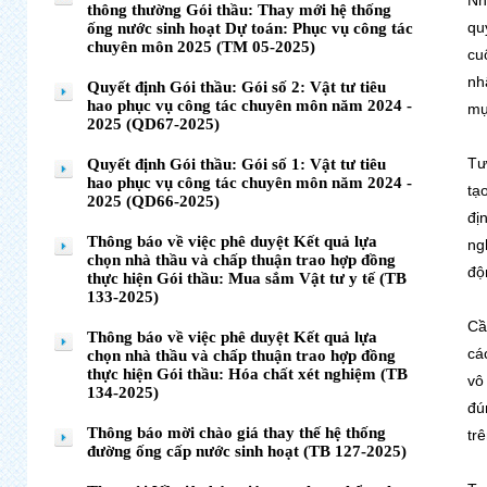
Nh
thông thường Gói thầu: Thay mới hệ thống
qu
ống nước sinh hoạt Dự toán: Phục vụ công tác
chuyên môn 2025 (TM 05-2025)
cu
nh
Quyết định Gói thầu: Gói số 2: Vật tư tiêu
hao phục vụ công tác chuyên môn năm 2024 -
mụ
2025 (QD67-2025)
Tư
Quyết định Gói thầu: Gói số 1: Vật tư tiêu
hao phục vụ công tác chuyên môn năm 2024 -
tạ
2025 (QD66-2025)
đị
Thông báo về việc phê duyệt Kết quả lựa
ng
chọn nhà thầu và chấp thuận trao hợp đồng
độ
thực hiện Gói thầu: Mua sắm Vật tư y tế (TB
133-2025)
Cầ
Thông báo về việc phê duyệt Kết quả lựa
cá
chọn nhà thầu và chấp thuận trao hợp đồng
thực hiện Gói thầu: Hóa chất xét nghiệm (TB
vô
134-2025)
đú
Thông báo mời chào giá thay thế hệ thống
tr
đường ống cấp nước sinh hoạt (TB 127-2025)