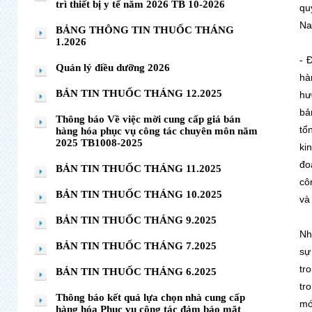
trì thiết bị y tế năm 2026 TB 10-2026
qu
Na
BẢNG THÔNG TIN THUỐC THÁNG
1.2026
- 
Quản lý điều dưỡng 2026
hà
BẢN TIN THUỐC THÁNG 12.2025
hư
bả
Thông báo Về việc mời cung cấp giá bán
tổ
hàng hóa phục vụ công tác chuyên môn năm
2025 TB1008-2025
ki
đo
BẢN TIN THUỐC THÁNG 11.2025
cô
BẢN TIN THUỐC THÁNG 10.2025
và
BẢN TIN THUỐC THÁNG 9.2025
Nh
BẢN TIN THUỐC THÁNG 7.2025
sự
tr
BẢN TIN THUỐC THÁNG 6.2025
tr
Thông báo kết quả lựa chọn nhà cung cấp
mớ
hàng hóa Phục vụ công tác đảm bảo mặt