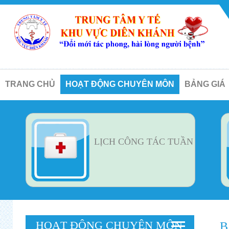
TRANG CHỦ
HOẠT ĐỘNG CHUYÊN MÔN
BẢNG GIÁ
LỊCH CÔNG TÁC TUẦN
HOẠT ĐỘNG CHUYÊN MÔN
B