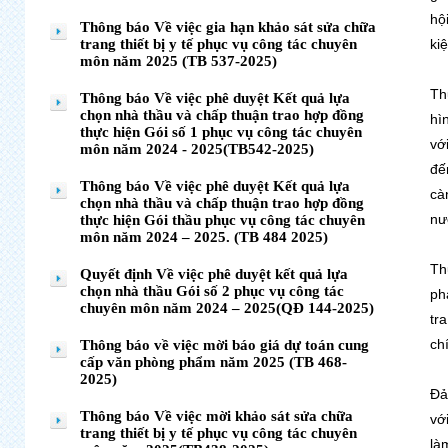
hộ
Thông báo Về việc gia hạn khảo sát sửa chữa
trang thiết bị y tế phục vụ công tác chuyên
ki
môn năm 2025 (TB 537-2025)
Th
Thông báo Về việc phê duyệt Kết quả lựa
chọn nhà thầu và chấp thuận trao hợp đồng
hì
thực hiện Gói số 1 phục vụ công tác chuyên
vớ
môn năm 2024 - 2025(TB542-2025)
đế
Thông báo Về việc phê duyệt Kết quả lựa
cà
chọn nhà thầu và chấp thuận trao hợp đồng
nư
thực hiện Gói thầu phục vụ công tác chuyên
môn năm 2024 – 2025. (TB 484 2025)
Th
Quyết định Về việc phê duyệt kết quả lựa
chọn nhà thầu Gói số 2 phục vụ công tác
ph
chuyên môn năm 2024 – 2025(QĐ 144-2025)
tr
ch
Thông báo về việc mời báo giá dự toán cung
cấp văn phòng phẩm năm 2025 (TB 468-
2025)
Đả
Thông báo Về việc mời khảo sát sửa chữa
vớ
trang thiết bị y tế phục vụ công tác chuyên
là