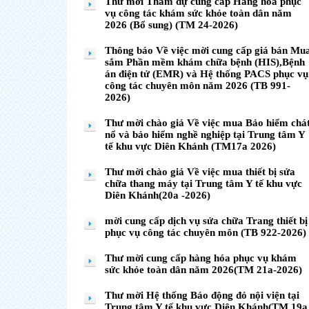
Thư mời Tham dự cung cấp Hàng hóa phục
vụ công tác khám sức khỏe toàn dân năm
2026 (Bổ sung) (TM 24-2026)
Thông báo Về việc mời cung cấp giá bán Mu
sắm Phần mềm khám chữa bệnh (HIS),Bệnh
án điện tử (EMR) và Hệ thống PACS phục vụ
công tác chuyên môn năm 2026 (TB 991-
2026)
Thư mời chào giá Về việc mua Bảo hiểm chá
nổ và bảo hiểm nghề nghiệp tại Trung tâm Y
tế khu vực Diên Khánh (TM17a 2026)
Thư mời chào giá Về việc mua thiết bị sửa
chữa thang máy tại Trung tâm Y tế khu vực
Diên Khánh(20a -2026)
mời cung cấp dịch vụ sửa chữa Trang thiết bị
phục vụ công tác chuyên môn (TB 922-2026)
Thư mời cung cấp hàng hóa phục vụ khám
sức khỏe toàn dân năm 2026(TM 21a-2026)
Thư mời Hệ thống Báo động đỏ nội viện tại
Trung tâm Y tế khu vực Diên Khánh(TM 19a