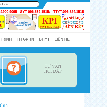
1900.9095 - SYT-096.539.1515; - TTYT:096.524.1515
 TRÌNH
TH GPHN
BHYT
LIÊN HỆ
TƯ VẤN
HỎI ĐÁP
ỚI)