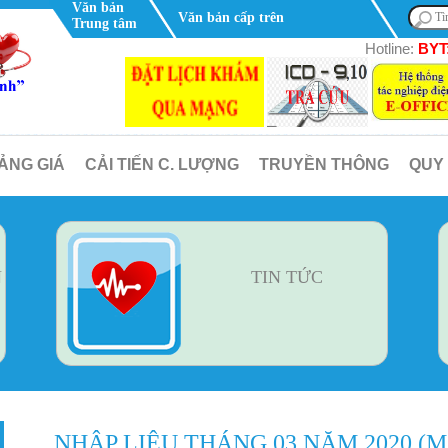
Văn bản
Văn bản cấp trên
Trung tâm
Hotline:
BYT:
ẢNG GIÁ
CẢI TIẾN C. LƯỢNG
TRUYỀN THÔNG
QUY
N
TIN TỨC
NHẬP LIỆU THÁNG 03 NĂM 2020 (M