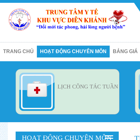
TRANG CHỦ
HOẠT ĐỘNG CHUYÊN MÔN
BẢNG GIÁ
LỊCH CÔNG TÁC TUẦN
HOẠT ĐỘNG CHUYÊN MÔN
T