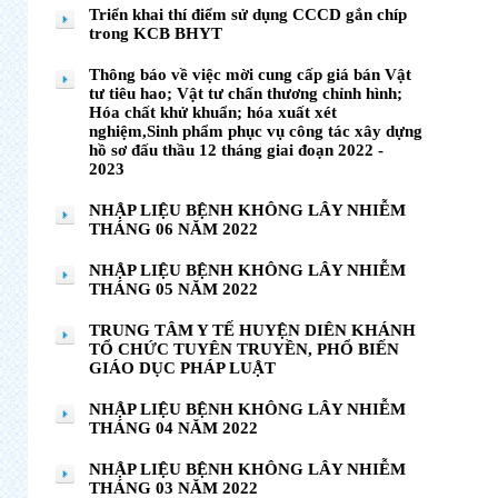
Triển khai thí điểm sử dụng CCCD gắn chíp
trong KCB BHYT
Thông báo về việc mời cung cấp giá bán Vật
tư tiêu hao; Vật tư chấn thương chỉnh hình;
Hóa chất khử khuẩn; hóa xuất xét
nghiệm,Sinh phẩm phục vụ công tác xây dựng
hồ sơ đấu thầu 12 tháng giai đoạn 2022 -
2023
NHẬP LIỆU BỆNH KHÔNG LÂY NHIỄM
THÁNG 06 NĂM 2022
NHẬP LIỆU BỆNH KHÔNG LÂY NHIỄM
THÁNG 05 NĂM 2022
TRUNG TÂM Y TẾ HUYỆN DIÊN KHÁNH
TỔ CHỨC TUYÊN TRUYỀN, PHỔ BIẾN
GIÁO DỤC PHÁP LUẬT
NHẬP LIỆU BỆNH KHÔNG LÂY NHIỄM
THÁNG 04 NĂM 2022
NHẬP LIỆU BỆNH KHÔNG LÂY NHIỄM
THÁNG 03 NĂM 2022