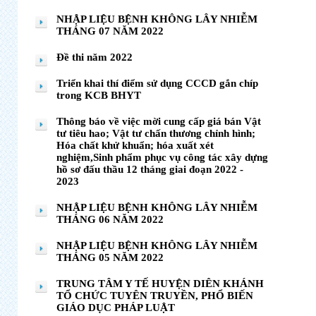
NHẬP LIỆU BỆNH KHÔNG LÂY NHIỄM
THÁNG 07 NĂM 2022
Đề thi năm 2022
Triển khai thí điểm sử dụng CCCD gắn chíp
trong KCB BHYT
Thông báo về việc mời cung cấp giá bán Vật
tư tiêu hao; Vật tư chấn thương chỉnh hình;
Hóa chất khử khuẩn; hóa xuất xét
nghiệm,Sinh phẩm phục vụ công tác xây dựng
hồ sơ đấu thầu 12 tháng giai đoạn 2022 -
2023
NHẬP LIỆU BỆNH KHÔNG LÂY NHIỄM
THÁNG 06 NĂM 2022
NHẬP LIỆU BỆNH KHÔNG LÂY NHIỄM
THÁNG 05 NĂM 2022
TRUNG TÂM Y TẾ HUYỆN DIÊN KHÁNH
TỔ CHỨC TUYÊN TRUYỀN, PHỔ BIẾN
GIÁO DỤC PHÁP LUẬT