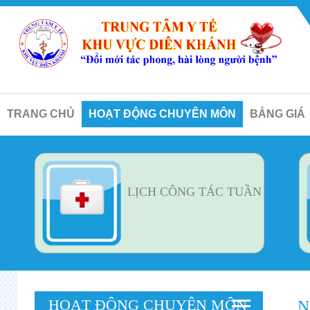
TRANG CHỦ
HOẠT ĐỘNG CHUYÊN MÔN
BẢNG GIÁ
LỊCH CÔNG TÁC TUẦN
HOẠT ĐỘNG CHUYÊN MÔN
N