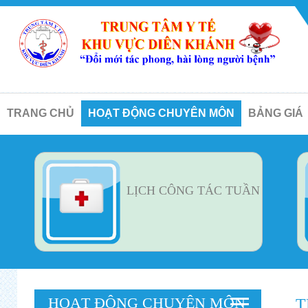
TRANG CHỦ
HOẠT ĐỘNG CHUYÊN MÔN
BẢNG GIÁ
LỊCH CÔNG TÁC TUẦN
HOẠT ĐỘNG CHUYÊN MÔN
T