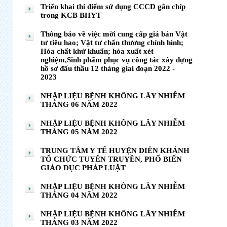
Triển khai thí điểm sử dụng CCCD gắn chíp
trong KCB BHYT
Thông báo về việc mời cung cấp giá bán Vật
tư tiêu hao; Vật tư chấn thương chỉnh hình;
Hóa chất khử khuẩn; hóa xuất xét
nghiệm,Sinh phẩm phục vụ công tác xây dựng
hồ sơ đấu thầu 12 tháng giai đoạn 2022 -
2023
NHẬP LIỆU BỆNH KHÔNG LÂY NHIỄM
THÁNG 06 NĂM 2022
NHẬP LIỆU BỆNH KHÔNG LÂY NHIỄM
THÁNG 05 NĂM 2022
TRUNG TÂM Y TẾ HUYỆN DIÊN KHÁNH
TỔ CHỨC TUYÊN TRUYỀN, PHỔ BIẾN
GIÁO DỤC PHÁP LUẬT
NHẬP LIỆU BỆNH KHÔNG LÂY NHIỄM
THÁNG 04 NĂM 2022
NHẬP LIỆU BỆNH KHÔNG LÂY NHIỄM
THÁNG 03 NĂM 2022