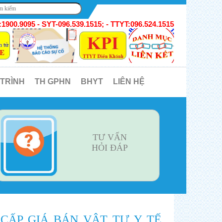
1900.9095 - SYT-096.539.1515; - TTYT:096.524.1515
 TRÌNH
TH GPHN
BHYT
LIÊN HỆ
TƯ VẤN
HỎI ĐÁP
CẤP GIÁ BÁN VẬT TƯ Y TẾ