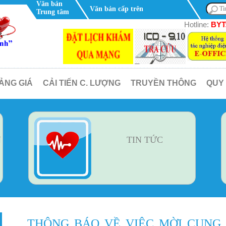
Văn bản
Văn bản cấp trên
Trung tâm
Hotline:
BYT:
ẢNG GIÁ
CẢI TIẾN C. LƯỢNG
TRUYỀN THÔNG
QUY
N
TIN TỨC
THÔNG BÁO VỀ VIỆC MỜI CUNG 