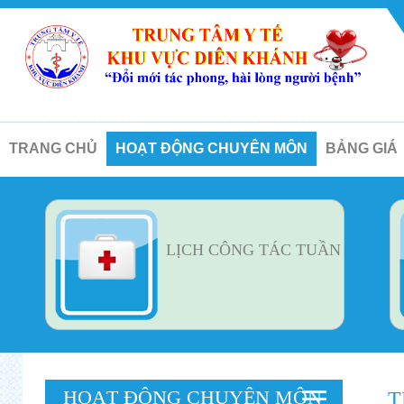
TRANG CHỦ
HOẠT ĐỘNG CHUYÊN MÔN
BẢNG GIÁ
LỊCH CÔNG TÁC TUẦN
HOẠT ĐỘNG CHUYÊN MÔN
T