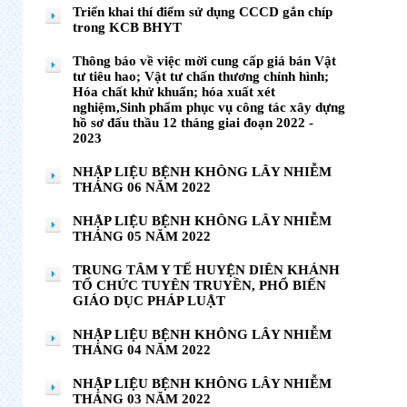
Triển khai thí điểm sử dụng CCCD gắn chíp
trong KCB BHYT
Thông báo về việc mời cung cấp giá bán Vật
tư tiêu hao; Vật tư chấn thương chỉnh hình;
Hóa chất khử khuẩn; hóa xuất xét
nghiệm,Sinh phẩm phục vụ công tác xây dựng
hồ sơ đấu thầu 12 tháng giai đoạn 2022 -
2023
NHẬP LIỆU BỆNH KHÔNG LÂY NHIỄM
THÁNG 06 NĂM 2022
NHẬP LIỆU BỆNH KHÔNG LÂY NHIỄM
THÁNG 05 NĂM 2022
TRUNG TÂM Y TẾ HUYỆN DIÊN KHÁNH
TỔ CHỨC TUYÊN TRUYỀN, PHỔ BIẾN
GIÁO DỤC PHÁP LUẬT
NHẬP LIỆU BỆNH KHÔNG LÂY NHIỄM
THÁNG 04 NĂM 2022
NHẬP LIỆU BỆNH KHÔNG LÂY NHIỄM
THÁNG 03 NĂM 2022