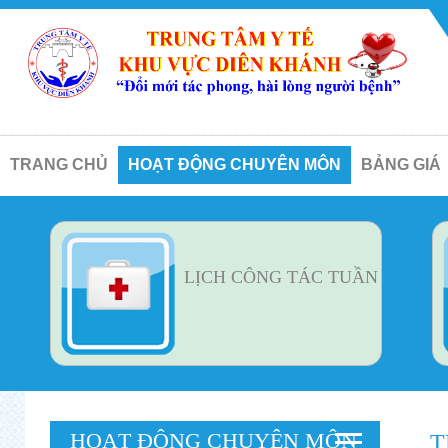
TRANG CHỦ
HOẠT ĐỘNG CHUYÊN MÔN
BẢNG GIÁ
LỊCH CÔNG TÁC TUẦN
HOẠT ĐỘNG CHUYÊN MÔN
T