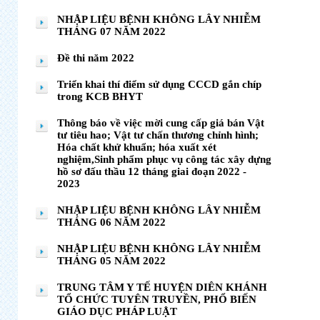
NHẬP LIỆU BỆNH KHÔNG LÂY NHIỄM
THÁNG 07 NĂM 2022
Đề thi năm 2022
Triển khai thí điểm sử dụng CCCD gắn chíp
trong KCB BHYT
Thông báo về việc mời cung cấp giá bán Vật
tư tiêu hao; Vật tư chấn thương chỉnh hình;
Hóa chất khử khuẩn; hóa xuất xét
nghiệm,Sinh phẩm phục vụ công tác xây dựng
hồ sơ đấu thầu 12 tháng giai đoạn 2022 -
2023
NHẬP LIỆU BỆNH KHÔNG LÂY NHIỄM
THÁNG 06 NĂM 2022
NHẬP LIỆU BỆNH KHÔNG LÂY NHIỄM
THÁNG 05 NĂM 2022
TRUNG TÂM Y TẾ HUYỆN DIÊN KHÁNH
TỔ CHỨC TUYÊN TRUYỀN, PHỔ BIẾN
GIÁO DỤC PHÁP LUẬT