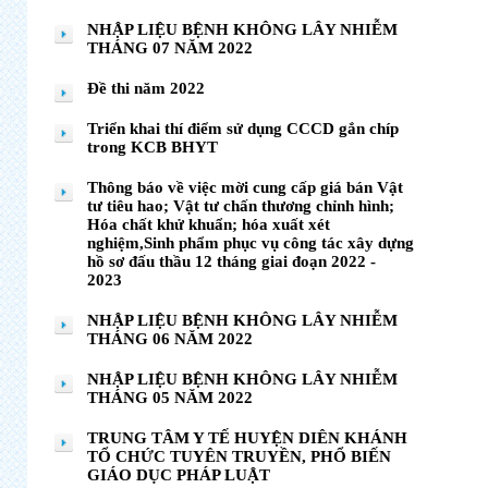
NHẬP LIỆU BỆNH KHÔNG LÂY NHIỄM
THÁNG 07 NĂM 2022
Đề thi năm 2022
Triển khai thí điểm sử dụng CCCD gắn chíp
trong KCB BHYT
Thông báo về việc mời cung cấp giá bán Vật
tư tiêu hao; Vật tư chấn thương chỉnh hình;
Hóa chất khử khuẩn; hóa xuất xét
nghiệm,Sinh phẩm phục vụ công tác xây dựng
hồ sơ đấu thầu 12 tháng giai đoạn 2022 -
2023
NHẬP LIỆU BỆNH KHÔNG LÂY NHIỄM
THÁNG 06 NĂM 2022
NHẬP LIỆU BỆNH KHÔNG LÂY NHIỄM
THÁNG 05 NĂM 2022
TRUNG TÂM Y TẾ HUYỆN DIÊN KHÁNH
TỔ CHỨC TUYÊN TRUYỀN, PHỔ BIẾN
GIÁO DỤC PHÁP LUẬT