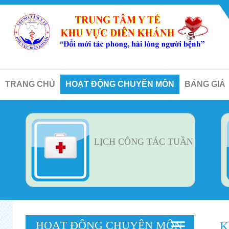
TRANG CHỦ
HOẠT ĐỘNG CHUYÊN MÔN
BẢNG GIÁ
LỊCH CÔNG TÁC TUẦN
HOẠT ĐỘNG CHUYÊN MÔN
K