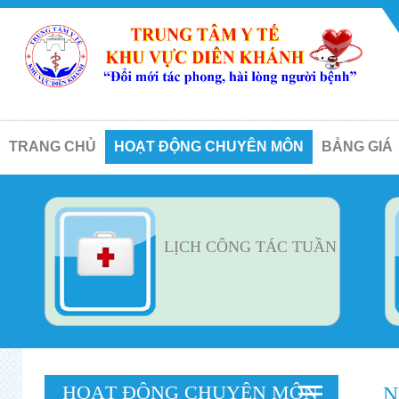
TRANG CHỦ
HOẠT ĐỘNG CHUYÊN MÔN
BẢNG GIÁ
LỊCH CÔNG TÁC TUẦN
HOẠT ĐỘNG CHUYÊN MÔN
N