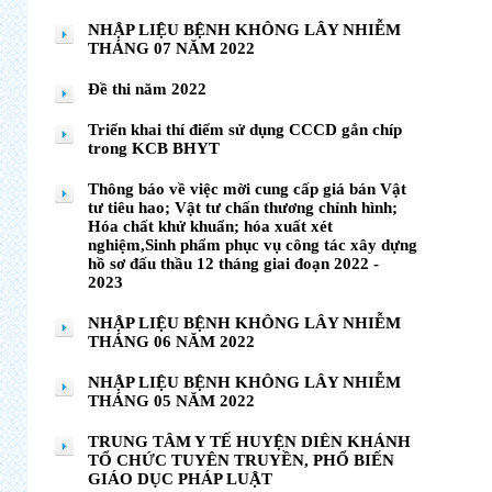
NHẬP LIỆU BỆNH KHÔNG LÂY NHIỄM
THÁNG 07 NĂM 2022
Đề thi năm 2022
Triển khai thí điểm sử dụng CCCD gắn chíp
trong KCB BHYT
Thông báo về việc mời cung cấp giá bán Vật
tư tiêu hao; Vật tư chấn thương chỉnh hình;
Hóa chất khử khuẩn; hóa xuất xét
nghiệm,Sinh phẩm phục vụ công tác xây dựng
hồ sơ đấu thầu 12 tháng giai đoạn 2022 -
2023
NHẬP LIỆU BỆNH KHÔNG LÂY NHIỄM
THÁNG 06 NĂM 2022
NHẬP LIỆU BỆNH KHÔNG LÂY NHIỄM
THÁNG 05 NĂM 2022
TRUNG TÂM Y TẾ HUYỆN DIÊN KHÁNH
TỔ CHỨC TUYÊN TRUYỀN, PHỔ BIẾN
GIÁO DỤC PHÁP LUẬT