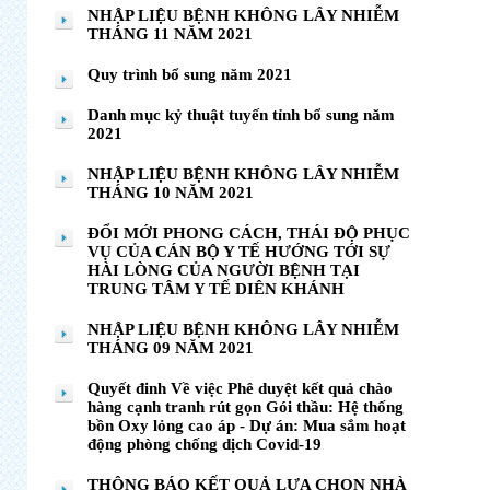
NHẬP LIỆU BỆNH KHÔNG LÂY NHIỄM
THÁNG 11 NĂM 2021
Quy trình bổ sung năm 2021
Danh mục kỷ thuật tuyến tỉnh bổ sung năm
2021
NHẬP LIỆU BỆNH KHÔNG LÂY NHIỄM
THÁNG 10 NĂM 2021
ĐỔI MỚI PHONG CÁCH, THÁI ĐỘ PHỤC
VỤ CỦA CÁN BỘ Y TẾ HƯỚNG TỚI SỰ
HÀI LÒNG CỦA NGƯỜI BỆNH TẠI
TRUNG TÂM Y TẾ DIÊN KHÁNH
NHẬP LIỆU BỆNH KHÔNG LÂY NHIỄM
THÁNG 09 NĂM 2021
Quyết đinh Về việc Phê duyệt kết quả chào
hàng cạnh tranh rút gọn Gói thầu: Hệ thống
bồn Oxy lỏng cao áp - Dự án: Mua sắm hoạt
động phòng chống dịch Covid-19
THÔNG BÁO KẾT QUẢ LỰA CHỌN NHÀ