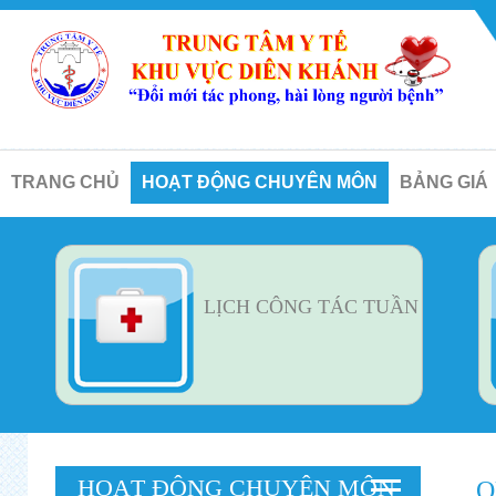
TRANG CHỦ
HOẠT ĐỘNG CHUYÊN MÔN
BẢNG GIÁ
LỊCH CÔNG TÁC TUẦN
HOẠT ĐỘNG CHUYÊN MÔN
Q